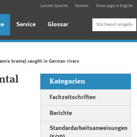
Leichte Sprache
Kontakt
Show page in English
Suche
se
Service
Glossar
amis brama) caught in German rivers
ntal
Kategorien
Fachzeitschriften
Berichte
Standardarbeitsanweisungen