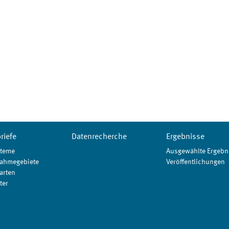
riefe
Datenrecherche
Ergebnisse
teme
Ausgewählte Ergebn
ahmegebiete
Veröffentlichungen
arten
ter