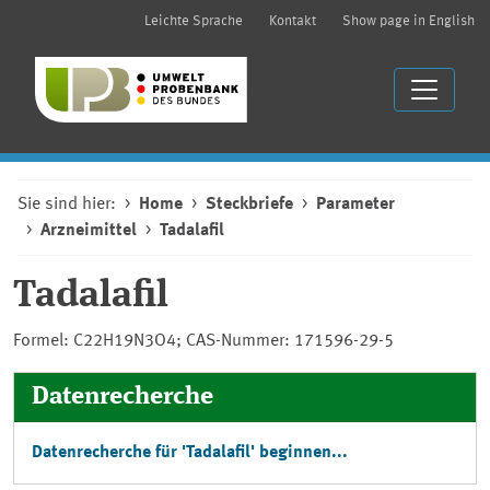
Leichte Sprache
Kontakt
Show page in English
Sie sind hier:
Home
Steckbriefe
Parameter
Arzneimittel
Tadalafil
Tadalafil
Formel: C22H19N3O4; CAS-Nummer: 171596-29-5
Datenrecherche
Datenrecherche für 'Tadalafil' beginnen...