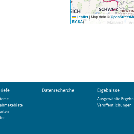
Leaflet
|
Map data ©
OpenStreetM
BY-SA
)
riefe
Datenrecherche
Ergebnisse
teme
Ausgewählte Ergebn
ahmegebiete
Veröffentlichungen
arten
ter