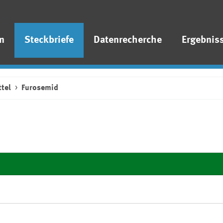
n
Steckbriefe
Datenrecherche
Ergebnis
tel
Furosemid