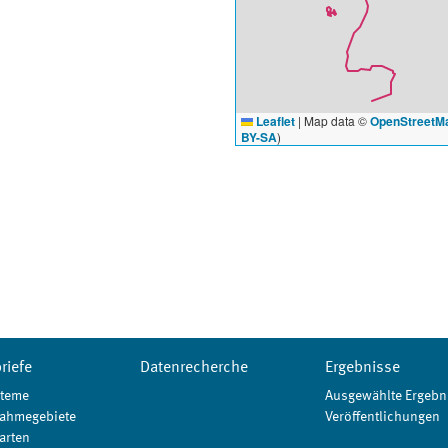
Leaflet
|
Map data ©
OpenStreetM
BY-SA
)
riefe
Datenrecherche
Ergebnisse
teme
Ausgewählte Ergebn
ahmegebiete
Veröffentlichungen
arten