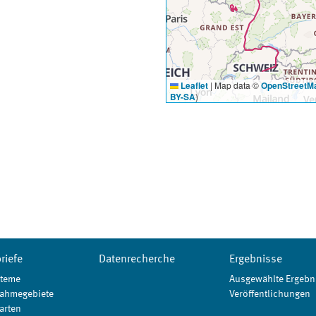
Leaflet
|
Map data ©
OpenStreetM
BY-SA
)
riefe
Datenrecherche
Ergebnisse
teme
Ausgewählte Ergebn
ahmegebiete
Veröffentlichungen
arten