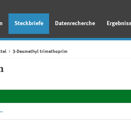
n
Steckbriefe
Datenrecherche
Ergebnis
tel
3-Desmethyl trimethoprim
m
..