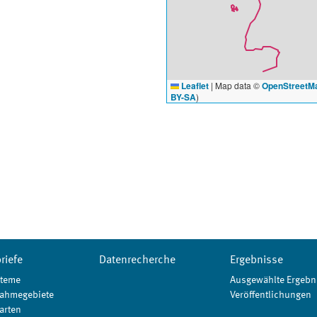
Leaflet
|
Map data ©
OpenStreetM
BY-SA
)
riefe
Datenrecherche
Ergebnisse
teme
Ausgewählte Ergebn
ahmegebiete
Veröffentlichungen
arten