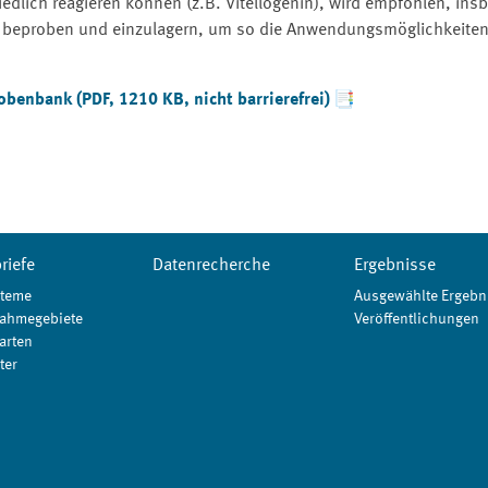
edlich reagieren können (z.B. Vitellogenin), wird empfohlen, ins
zu beproben und einzulagern, um so die Anwendungsmöglichkeite
enbank (PDF, 1210 KB, nicht barrierefrei)
riefe
Datenrecherche
Ergebnisse
teme
Ausgewählte Ergebn
ahmegebiete
Veröffentlichungen
arten
ter