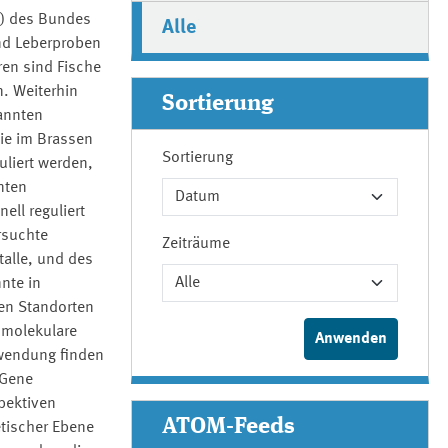
B) des Bundes
Alle
und Leberproben
en sind Fische
n. Weiterhin
Sortierung
annten
die im Brassen
Sortierung
uliert werden,
nten
ell reguliert
rsuchte
Zeiträume
alle, und des
nte in
en Standorten
s molekulare
nwendung finden
 Gene
pektiven
ATOM-Feeds
tischer Ebene