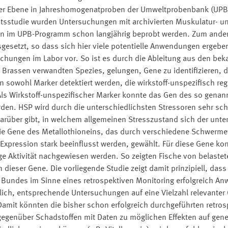
her Ebene in Jahreshomogenatproben der Umweltprobenbank (UP
eitsstudie wurden Untersuchungen mit archivierten Muskulatur- 
en im UPB-Programm schon langjährig beprobt werden. Zum ander
gesetzt, so dass sich hier viele potentielle Anwendungen ergebe
chungen im Labor vor. So ist es durch die Ableitung aus den bek
 Brassen verwandten Spezies, gelungen, Gene zu identifizieren, 
n sowohl Marker detektiert werden, die wirkstoff-unspezifisch reg
 Als Wirkstoff-unspezifischer Marker konnte das Gen des so genan
rden. HSP wird durch die unterschiedlichsten Stressoren sehr schn
darüber gibt, in welchem allgemeinen Stresszustand sich der unte
ie Gene des Metallothioneins, das durch verschiedene Schwermet
Expression stark beeinflusst werden, gewählt. Für diese Gene kon
 Aktivität nachgewiesen werden. So zeigten Fische von belastet
dieser Gene. Die vorliegende Studie zeigt damit prinzipiell, das
undes im Sinne eines retrospektiven Monitoring erfolgreich A
lich, entsprechende Untersuchungen auf eine Vielzahl relevanter
amit könnten die bisher schon erfolgreich durchgeführten retros
egenüber Schadstoffen mit Daten zu möglichen Effekten auf gene