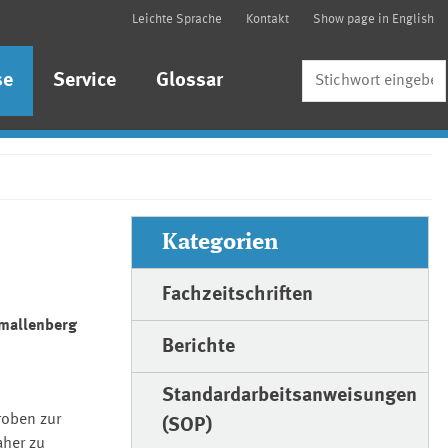
Leichte Sprache
Kontakt
Show page in English
Suche
se
Service
Glossar
Kategorien
Fachzeitschriften
hmallenberg
Berichte
Standardarbeitsanweisungen
roben zur
(SOP)
aher zu