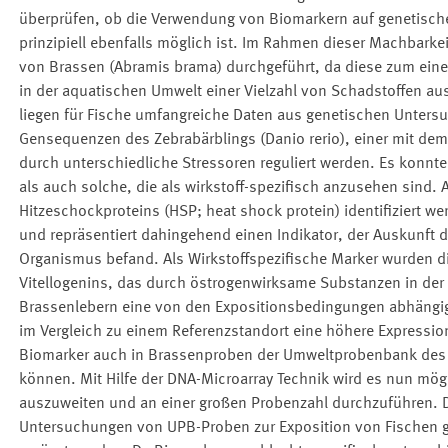
überprüfen, ob die Verwendung von Biomarkern auf genetisc
prinzipiell ebenfalls möglich ist. Im Rahmen dieser Machbark
von Brassen (Abramis brama) durchgeführt, da diese zum ein
in der aquatischen Umwelt einer Vielzahl von Schadstoffen aus
liegen für Fische umfangreiche Daten aus genetischen Untersu
Gensequenzen des Zebrabärblings (Danio rerio), einer mit dem
durch unterschiedliche Stressoren reguliert werden. Es konnte
als auch solche, die als wirkstoff-spezifisch anzusehen sind.
Hitzeschockproteins (HSP; heat shock protein) identifiziert we
und repräsentiert dahingehend einen Indikator, der Auskunft 
Organismus befand. Als Wirkstoffspezifische Marker wurden d
Vitellogenins, das durch östrogenwirksame Substanzen in der 
Brassenlebern eine von den Expositionsbedingungen abhängige
im Vergleich zu einem Referenzstandort eine höhere Expression 
Biomarker auch in Brassenproben der Umweltprobenbank des B
können. Mit Hilfe der DNA-Microarray Technik wird es nun mög
auszuweiten und an einer großen Probenzahl durchzuführen. D
Untersuchungen von UPB-Proben zur Exposition von Fischen g