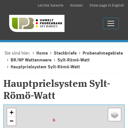
Leichte Sprache
Kontakt
Show page in English
Sie sind hier:
Home
Steckbriefe
Probenahmegebiete
BR/NP Wattenmeere
Sylt-Römö-Watt
Hauptprielsystem Sylt-Römö-Watt
Hauptprielsystem Sylt-
Römö-Watt
+
−