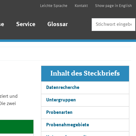
Leichte Sprache
Kontakt
Show page in English
Suche
se
Service
Glossar
Inhalt des Steckbriefs
Datenrecherche
ziert und
Untergruppen
Die zwei
Probenarten
Probenahmegebiete