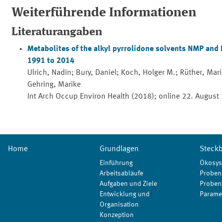
Weiterführende Informationen
Literaturangaben
Metabolites of the alkyl pyrrolidone solvents NMP and
1991 to 2014
Ulrich, Nadin; Bury, Daniel; Koch, Holger M.; Rüther, Mar
Gehring, Marike
Int Arch Occup Environ Health (2018); online 22. August
Home
Grundlagen
Steckb
Einführung
Ökosys
Arbeitsabläufe
Proben
Aufgaben und Ziele
Proben
Entwicklung und
Parame
Organisation
Konzeption