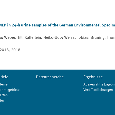
 NEP in 24-h urine samples of the German Environmental Speci
ia; Weber, Till; Käfferlein, Heiko-Udo; Weiss, Tobias; Brüning, Th
 2018, 2018
riefe
Datenrecherche
Ergebnisse
teme
Ausgewählte Ergebn
ahmegebiete
Veröffentlichungen
arten
ter