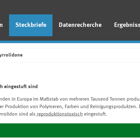
n
Steckbriefe
Datenrecherche
Ergebnis
yrrolidone
h eingestuft sind
e werden in Europa im Maßstab von mehreren Tausend Tonnen produ
i der Produktion von Polymeren, Farben und Reinigungsprodukten. 
rrolidon sind als
reproduktionstoxisch
eingestuft.