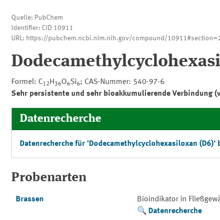
Quelle: PubChem
Identifier: CID 10911
URL: https://pubchem.ncbi.nlm.nih.gov/compound/10911#section=2
Dodecamethylcyclohexasi
Formel: C
H
O
Si
; CAS-Nummer: 540-97-6
12
36
6
6
Sehr persistente und sehr bioakkumulierende Verbindung (
Datenrecherche
Datenrecherche für 'Dodecamethylcyclohexasiloxan (D6)' 
Probenarten
Brassen
Bioindikator in Fließge
Datenrecherche