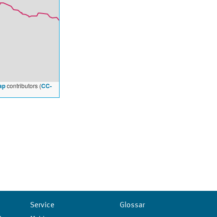
ap
contributors (
CC-
Service
Glossar