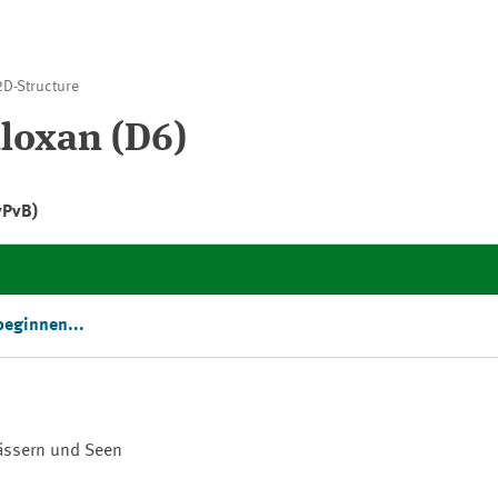
D-Structure
loxan (D6)
vPvB)
beginnen...
wässern und Seen