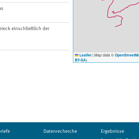
as
ieck einschließlich der
Leaflet
|
Map data ©
OpenStreetM
BY-SA
)
riefe
Datenrecherche
Ergebnisse