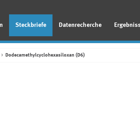
n
Steckbriefe
Datenrecherche
Ergebnis
Dodecamethylcyclohexasiloxan (D6)