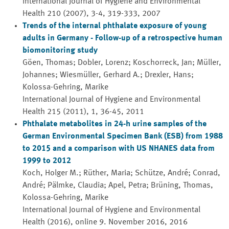
International Journal of Hygiene and Environmental
Health
210 (2007), 3-4, 319-333, 2007
Trends of the internal phthalate exposure of young
adults in Germany - Follow-up of a retrospective human
biomonitoring study
Göen, Thomas; Dobler, Lorenz; Koschorreck, Jan; Müller,
Johannes; Wiesmüller, Gerhard A.; Drexler, Hans;
Kolossa-Gehring, Marike
International Journal of Hygiene and Environmental
Health
215 (2011), 1, 36-45, 2011
Phthalate metabolites in 24-h urine samples of the
German
Environmental Specimen Bank (ESB) from 1988
to 2015 and a comparison with US NHANES data from
1999 to 2012
Koch, Holger M.; Rüther, Maria; Schütze, André; Conrad,
André; Pälmke, Claudia; Apel, Petra; Brüning, Thomas,
Kolossa-Gehring, Marike
International Journal of Hygiene and Environmental
Health
(2016), online 9. November 2016, 2016