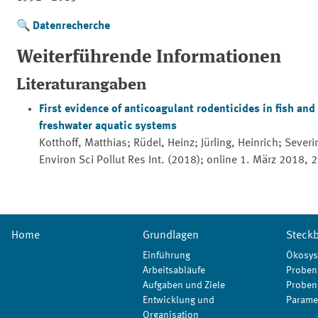
Datenrecherche
Weiterführende Informationen
Literaturangaben
First evidence of anticoagulant rodenticides in fish an
freshwater aquatic systems
Kotthoff, Matthias; Rüdel, Heinz; Jürling, Heinrich; Seve
Environ Sci Pollut Res Int.
(2018); online 1. März 2018, 
Home
Grundlagen
Steckb
Einführung
Ökosys
Arbeitsabläufe
Proben
Aufgaben und Ziele
Proben
Entwicklung und
Parame
Organisation