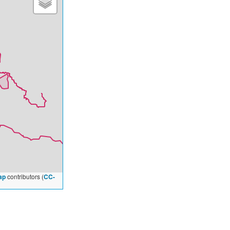
ap
contributors (
CC-