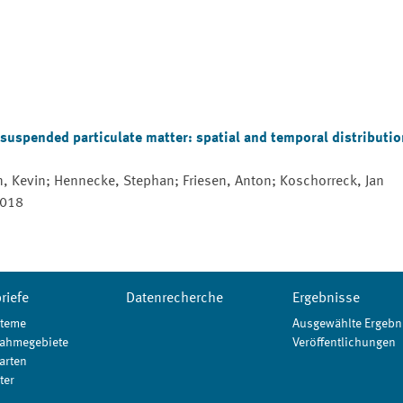
d suspended particulate matter: spatial and temporal distributi
rin, Kevin; Hennecke, Stephan; Friesen, Anton; Koschorreck, Jan
2018
riefe
Datenrecherche
Ergebnisse
teme
Ausgewählte Ergebn
ahmegebiete
Veröffentlichungen
arten
ter