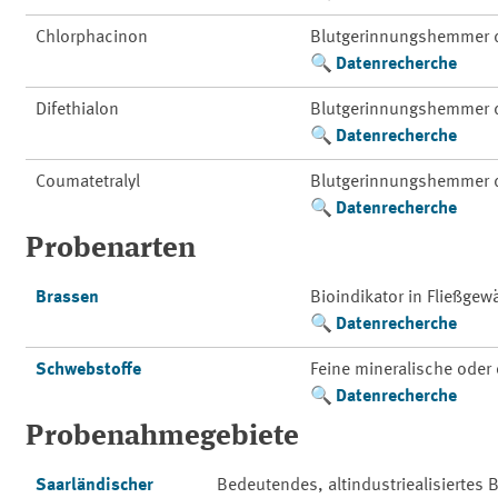
Chlorphacinon
Blutgerinnungshemmer d
Datenrecherche
Difethialon
Blutgerinnungshemmer d
Datenrecherche
Coumatetralyl
Blutgerinnungshemmer d
Datenrecherche
Probenarten
Brassen
Bioindikator in Fließge
Datenrecherche
Schwebstoffe
Feine mineralische oder 
Datenrecherche
Probenahmegebiete
Saarländischer
Bedeutendes, altindustriealisiertes