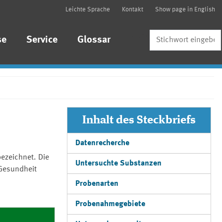
Leichte Sprache
Kontakt
Show page in English
Suche
se
Service
Glossar
Inhalt des Steckbriefs
Datenrecherche
ezeichnet. Die
Untersuchte Substanzen
 Gesundheit
Probenarten
Probenahmegebiete