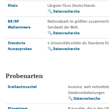
Rhein
Längster Fluss Deutschlands
Datenrecherche
BR/NP
Nationalpark im größten zusammenh
Wattenmeere
Sandwatt der Welt.
Datenrecherche
Standorte
4 Universitätsstädte als Standorte f
Humanproben
Datenrecherche
Probenarten
Dreikantmuschel
Invasive, weit verbreite
Gewässerbelastungen
Datenrecherche
Blasentang
Braunalge, die in den Uf