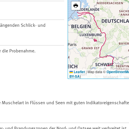
ängenden Schlick- und
ür die Probenahme.
Leaflet
|
Map data ©
OpenStreetM
BY-SA
)
te Muschelart in Flüssen und Seen mit guten Indikatoreigenschafte
er- und Brandungszonen der Nord- und Ostsee weit verbreitet ist