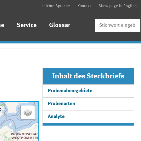
Leichte Sprache
Kontakt
Show page in English
Suche
se
Service
Glossar
Inhalt des Steckbriefs
Probenahmegebiete
Probenarten
Analyte