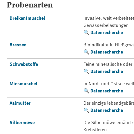
Probenarten
Dreikantmuschel
Invasive, weit verbreite
Gewässerbelastungen
Datenrecherche
Brassen
Bioindikator in Fließge
Datenrecherche
Schwebstoffe
Feine mineralische oder 
Datenrecherche
Miesmuschel
In Nord- und Ostsee weit
Datenrecherche
Aalmutter
Der einzige lebendgebä
Datenrecherche
Silbermöwe
Die Silbermöwe ernährt
Krebstieren.