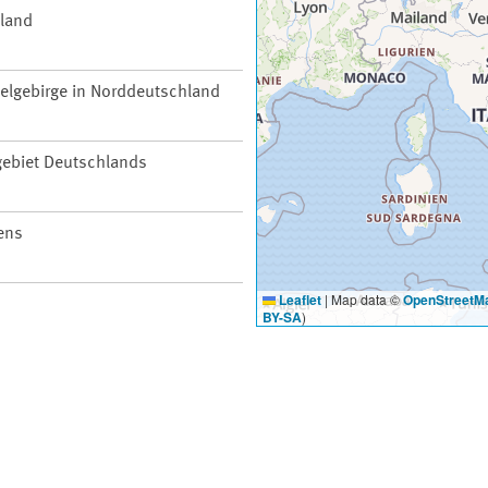
hland
telgebirge in Norddeutschland
ebiet Deutschlands
ens
Leaflet
|
Map data ©
OpenStreetM
BY-SA
)