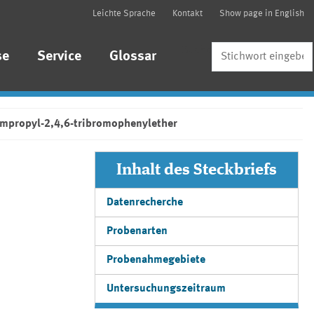
Leichte Sprache
Kontakt
Show page in English
Suche
se
Service
Glossar
ompropyl-2,4,6-tribromophenylether
Inhalt des Steckbriefs
Datenrecherche
Probenarten
Probenahmegebiete
Untersuchungszeitraum