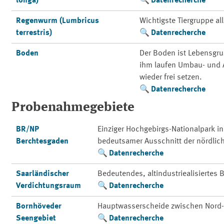
longa)
Datenrecherche
Regenwurm (Lumbricus
Wichtigste Tiergruppe a
terrestris)
Datenrecherche
Boden
Der Boden ist Lebensgr
ihm laufen Umbau- und A
wieder frei setzen.
Datenrecherche
Probenahmegebiete
BR/NP
Einziger Hochgebirgs-Nationalpark i
Berchtesgaden
bedeutsamer Ausschnitt der nördlic
Datenrecherche
Saarländischer
Bedeutendes, altindustriealisiertes
Verdichtungsraum
Datenrecherche
Bornhöveder
Hauptwasserscheide zwischen Nord-
Seengebiet
Datenrecherche