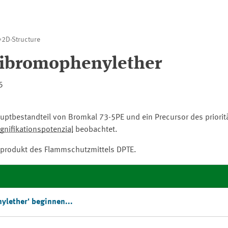
2D-Structure
ribromophenylether
5
uptbestandteil von Bromkal 73-5PE und ein Precursor des prioritä
nifikationspotenzial
beobachtet.
auprodukt des Flammschutzmittels DPTE.
ylether' beginnen...