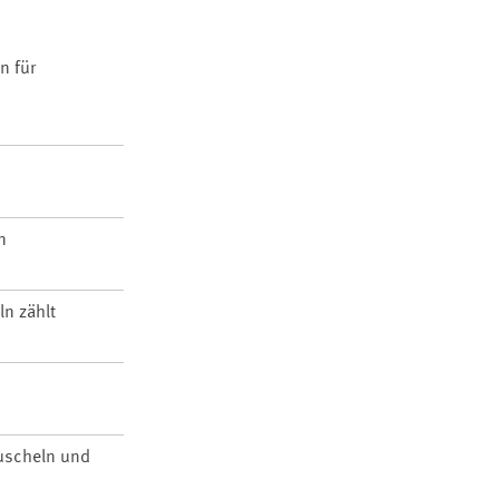
n für
n
ln zählt
Muscheln und