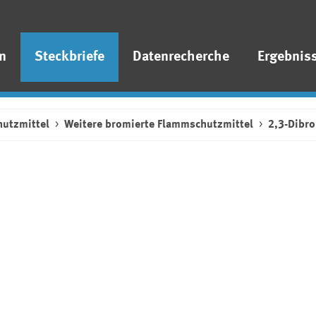
n
Steckbriefe
Datenrecherche
Ergebnis
utzmittel
Weitere bromierte Flammschutzmittel
2,3-Dibr