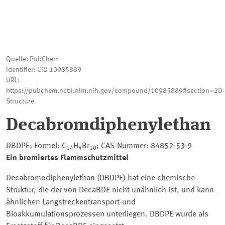
Quelle: PubChem
Identifier: CID 10985889
URL:
https://pubchem.ncbi.nlm.nih.gov/compound/10985889#section=2D-
Structure
Decabromdiphenylethan
DBDPE; Formel: C
H
Br
; CAS-Nummer: 84852-53-9
14
4
10
Ein bromiertes Flammschutzmittel
Decabromodiphenylethan (DBDPE) hat eine chemische
Struktur, die der von DecaBDE nicht unähnlich ist, und kann
ähnlichen Langstreckentransport-und
Bioakkumulationsprozessen unterliegen. DBDPE wurde als