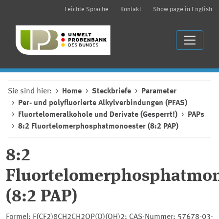
Leichte Sprache
Kontakt
Show page in English
Sie sind hier:
Home
Steckbriefe
Parameter
Per- und polyfluorierte Alkylverbindungen (PFAS)
Fluortelomeralkohole und Derivate (Gesperrt!)
PAPs
8:2 Fluortelomerphosphatmonoester (8:2 PAP)
8:2
Fluortelomerphosphatmon
(8:2 PAP)
Formel: F(CF2)8CH2CH2OP(O)(OH)2; CAS-Nummer: 57678-03-