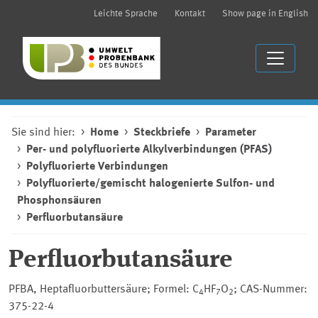
Leichte Sprache
Kontakt
Show page in English
Sie sind hier:
Home
Steckbriefe
Parameter
Per- und polyfluorierte Alkylverbindungen (PFAS)
Polyfluorierte Verbindungen
Polyfluorierte/gemischt halogenierte Sulfon- und
Phosphonsäuren
Perfluorbutansäure
Perfluorbutansäure
PFBA, Heptafluorbuttersäure; Formel: C
HF
O
; CAS-Nummer:
4
7
2
375-22-4