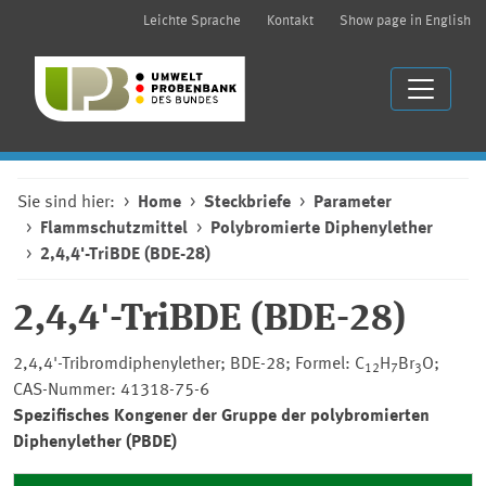
Leichte Sprache
Kontakt
Show page in English
Sie sind hier:
Home
Steckbriefe
Parameter
Flammschutzmittel
Polybromierte Diphenylether
2,4,4'-TriBDE (BDE-28)
2,4,4'-TriBDE (BDE-28)
2,4,4'-Tribromdiphenylether; BDE-28; Formel: C
H
Br
O;
12
7
3
CAS-Nummer: 41318-75-6
Spezifisches Kongener der Gruppe der polybromierten
Diphenylether (PBDE)