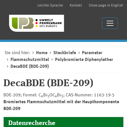
Leichte Sprache
Kontakt
Show page in English
Sie sind hier:
Home
Steckbriefe
Parameter
Flammschutzmittel
Polybromierte Diphenylether
DecaBDE (BDE-209)
DecaBDE (BDE-209)
BDE-209; Formel: C
Br
OC
Br
; CAS-Nummer: 1163-19-5
6
5
6
5
Bromiertes Flammschutzmittel mit der Hauptkomponente
BDE-209
Datenrecherche