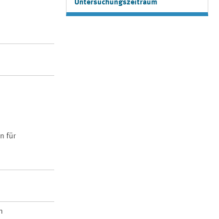
Untersuchungszeitraum
n für
n