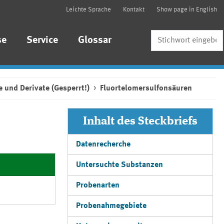
Leichte Sprache
Kontakt
Show page in English
Suche
se
Service
Glossar
 und Derivate (Gesperrt!)
Fluortelomersulfonsäuren
Inhalt des Steckbriefs
Datenrecherche
Untersuchte Substanzen
Probenarten
Probenahmegebiete