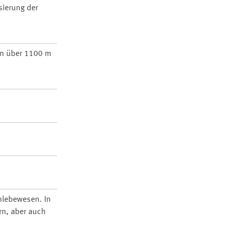
sierung der
in über 1100 m
nlebewesen. In
rn, aber auch