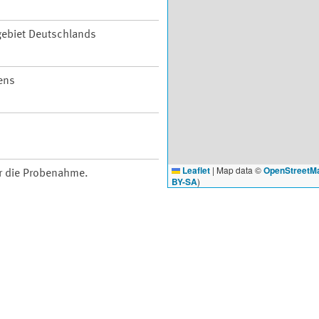
ebiet Deutschlands
ens
Leaflet
|
Map data ©
OpenStreetM
ür die Probenahme.
BY-SA
)