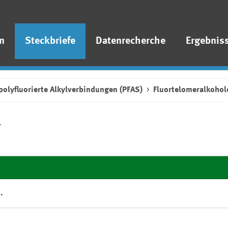
n
Steckbriefe
Datenrecherche
Ergebnis
polyfluorierte Alkylverbindungen (PFAS)
Fluortelomeralkohole
n
.