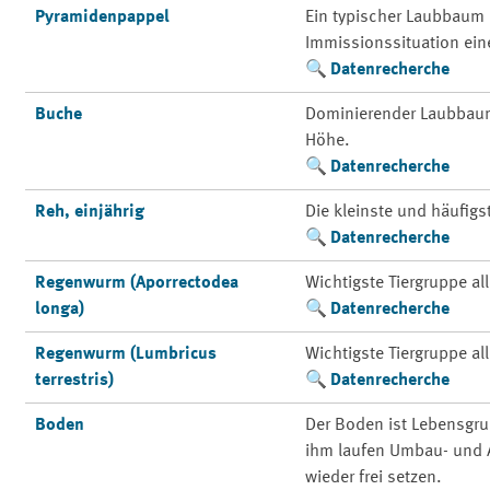
Pyramidenpappel
Ein typischer Laubbaum 
Immissionssituation ein
Datenrecherche
Buche
Dominierender Laubbaum 
Höhe.
Datenrecherche
Reh, einjährig
Die kleinste und häufigs
Datenrecherche
Regenwurm (Aporrectodea
Wichtigste Tiergruppe a
longa)
Datenrecherche
Regenwurm (Lumbricus
Wichtigste Tiergruppe a
terrestris)
Datenrecherche
Boden
Der Boden ist Lebensgr
ihm laufen Umbau- und A
wieder frei setzen.