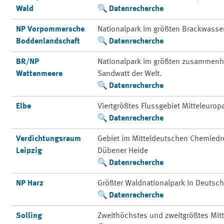
Wald
Datenrecherche
NP Vorpommersche
Nationalpark im größten Brackwasse
Boddenlandschaft
Datenrecherche
BR/NP
Nationalpark im größten zusammenh
Wattenmeere
Sandwatt der Welt.
Datenrecherche
Elbe
Viertgrößtes Flussgebiet Mitteleurop
Datenrecherche
Verdichtungsraum
Gebiet im Mitteldeutschen Chemiedre
Leipzig
Dübener Heide
Datenrecherche
NP Harz
Größter Waldnationalpark in Deutsc
Datenrecherche
Solling
Zweithöchstes und zweitgrößtes Mit