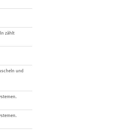
ln zählt
Muscheln und
ystemen.
ystemen.