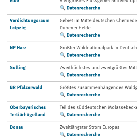
Elbe
Viertgrößtes Flussgebiet Mitteleurop
Datenrecherche
Verdichtungsraum
Gebiet im Mitteldeutschen Chemiedre
Leipzig
Dübener Heide
Datenrecherche
NP Harz
Größter Waldnationalpark in Deutsc
Datenrecherche
Solling
Zweithöchstes und zweitgrößtes Mit
Datenrecherche
BR Pfälzerwald
Größtes zusammenhängendes Waldg
Datenrecherche
Oberbayerisches
Teil des süddeutschen Molassebeck
Tertiärhügelland
Datenrecherche
Donau
Zweitlängster Strom Europas
Datenrecherche