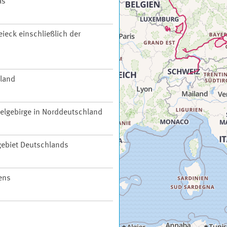
as
ieck einschließlich der
hland
telgebirge in Norddeutschland
ebiet Deutschlands
ens