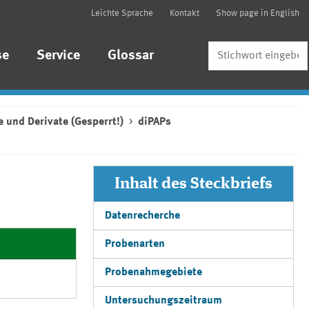
Leichte Sprache
Kontakt
Show page in English
Suche
se
Service
Glossar
 und Derivate (Gesperrt!)
diPAPs
Inhalt des Steckbriefs
Datenrecherche
Probenarten
Probenahmegebiete
Untersuchungszeitraum