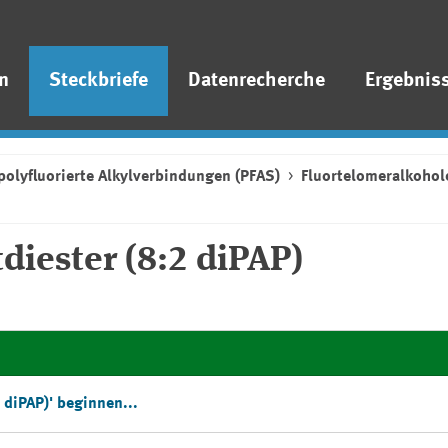
n
Steckbriefe
Datenrecherche
Ergebnis
polyfluorierte Alkylverbindungen (PFAS)
Fluortelomeralkohole
iester (8:2 diPAP)
 diPAP)' beginnen...