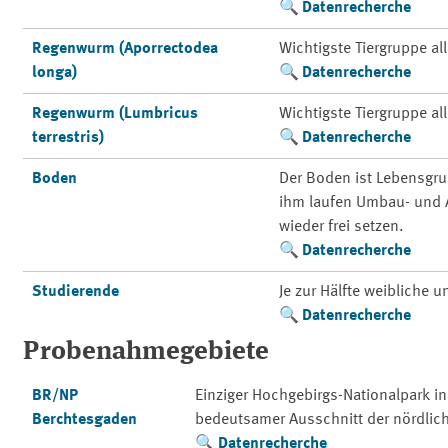
Datenrecherche
Regenwurm (Aporrectodea
Wichtigste Tiergruppe a
longa)
Datenrecherche
Regenwurm (Lumbricus
Wichtigste Tiergruppe a
terrestris)
Datenrecherche
Boden
Der Boden ist Lebensgr
ihm laufen Umbau- und A
wieder frei setzen.
Datenrecherche
Studierende
Je zur Hälfte weibliche 
Datenrecherche
Probenahmegebiete
BR/NP
Einziger Hochgebirgs-Nationalpark i
Berchtesgaden
bedeutsamer Ausschnitt der nördlic
Datenrecherche