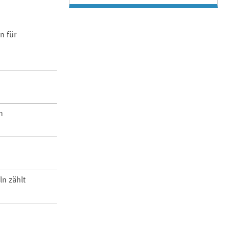
n für
n
ln zählt