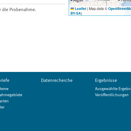
Leaflet
|
Map data ©
OpenStreetM
ür die Probenahme.
BY-SA
)
riefe
Datenrecherche
Ergebnisse
teme
Ausgewählte Ergebn
ahmegebiete
Veröffentlichungen
arten
ter