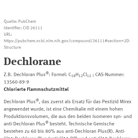
Quelle: PubChem
Identifier: CID 26111
URL:
https://pubchem.ncbi.nlm.nih.gov/compound/26111#section=2D-
Structure
Dechlorane
®
Z.B. Dechloran Plus
: Formel: C
H
Cl
; CAS-Nummer:
18
12
12
13560-89-9
Chlorierte Flammschutzmittel
®
Dechloran Plus
, das zuerst als Ersatz für das Pestizid Mirex
angewendet wurde, ist eine Chemikalie mit einem hohen
Produktionsvolumen, die aus den beiden Isomeren syn- und
®
anti-Dechloran Plus
besteht. Technische Gemische
bestehen zu 60 bis 80% aus anti-Dechloran Plus(R). Anti-