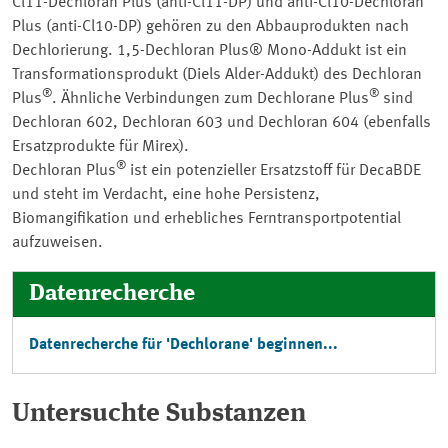
Cl11-Dechloran Plus (anti-Cl11-DP) und anti-Cl10-Dechloran
Plus (anti-Cl10-DP) gehören zu den Abbauprodukten nach
Dechlorierung. 1,5-Dechloran Plus® Mono-Addukt ist ein
Transformationsprodukt (Diels Alder-Addukt) des Dechloran
®
®
Plus
. Ähnliche Verbindungen zum Dechlorane Plus
sind
Dechloran 602, Dechloran 603 und Dechloran 604 (ebenfalls
Ersatzprodukte für Mirex).
®
Dechloran Plus
ist ein potenzieller Ersatzstoff für DecaBDE
und steht im Verdacht, eine hohe Persistenz,
Biomangifikation und erhebliches Ferntransportpotential
aufzuweisen.
Datenrecherche
Datenrecherche für 'Dechlorane' beginnen...
Untersuchte Substanzen